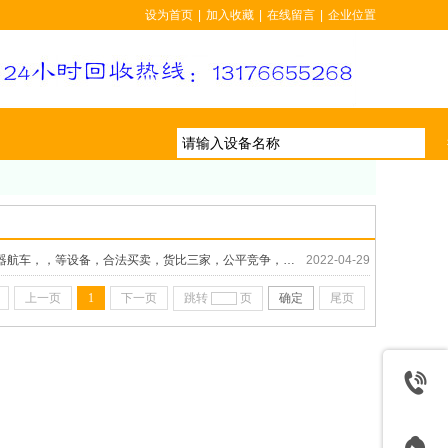
设为首页
|
加入收藏
|
在线留言
|
企业位置
济南二手设备交易市场--长期求购各种二手设备.济南二手设备回收.机床化工锅炉电器航车，，等设备，合法买卖，货比三家，公平竞争，信誉第一！郑重声明 长期大量求购二手机床设备.车床.冲床.磨床.铣床.剪板机.折弯机.卷板机.铣齿机.花键铣.牛头刨.电梯.客梯.货梯.化工设备:锅
2022-04-29
上一页
1
下一页
跳转
页
确定
尾页