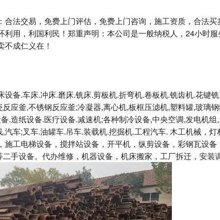
：合法交易，免费上门评估，免费上门咨询，施工资质，合法买
环利用，利国利民！郑重声明：本公司是一般纳税人，24小时服
卖不成仁义在！
备.车床.冲床.磨床.铣床.剪板机.折弯机.卷板机.铣齿机.花键铣.
瓷反应釜,不锈钢反应釜;冷凝器,离心机,板框压滤机,塑料罐,玻璃钢罐
备.造纸设备.医疗设备.减速机;各种制冷设备,中央空调,发电机组,;
线,汽车;叉车.油罐车.吊车.装载机.挖掘机.工程汽车. 木工机械
，施工电梯设备，搅拌站设备，开平机，纵剪设备，彩钢瓦设备
等二手设备。代办维修，机器设备，机床搬家，工厂拆迁，安装