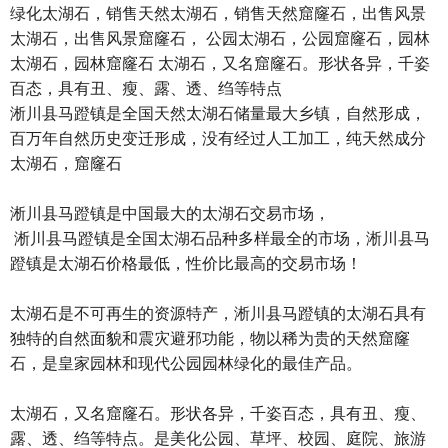
绿化太湖石，销售天然太湖石，销售天然窟窿石，出售风景
太湖石，出售风景窟窿石， 公园太湖石，公园窟窿石，园林
太湖石，园林窟窿石 太湖石，又名窟窿石。形状各异，千姿
百态，具有丑、瘦、露、透、绉等特点
淅川县马蹬镇是全国天然太湖石储量最大乡镇，自然形成，
百万年自然历史变迁形成，没有经过人工加工，纯天然成分
太湖石，窟窿石
淅川县马蹬镇是中国最大的太湖石交易市场，
淅川县马蹬镇是全国太湖石品种多样最全的市场，淅川县马
蹬镇是太湖石价格最低，性价比最高的交易市场！
太湖石是不可再生的资源特产，淅川县马蹬镇的太湖石具有
独特的自然面貌和震灾避邪功能，物以稀为贵的天然窟窿
石，是皇家园林和现代公园园林绿化的最佳产品。
太湖石，又名窟窿石。形状各异，千姿百态，具有丑、瘦、
露、透、绉等特点。是美化公园、草坪、校园、庭院、旅游