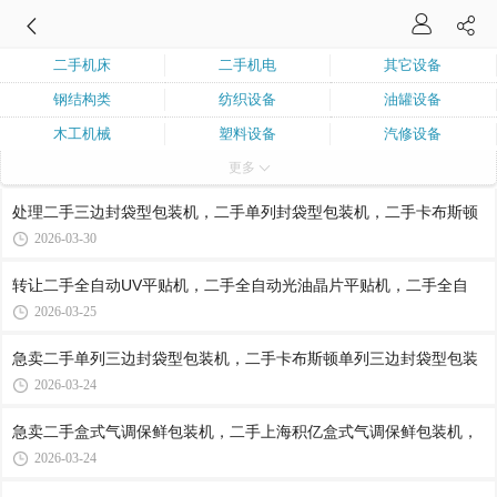
二手机床
二手机电
其它设备
钢结构类
纺织设备
油罐设备
木工机械
塑料设备
汽修设备
更多
建筑机械
橡胶设备
制冷设备
二手汽车
二手锅炉
印刷设备
处理二手三边封袋型包装机，二手单列封袋型包装机，二手卡布斯顿
二手行吊
化工设备
2026-03-30
转让二手全自动UV平贴机，二手全自动光油晶片平贴机，二手全自
2026-03-25
急卖二手单列三边封袋型包装机，二手卡布斯顿单列三边封袋型包装
2026-03-24
急卖二手盒式气调保鲜包装机，二手上海积亿盒式气调保鲜包装机，
2026-03-24