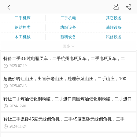
二手机床
二手机电
其它设备
钢结构类
纺织设备
油罐设备
木工机械
塑料设备
汽修设备
更多
建筑机械
橡胶设备
制冷设备
二手汽车
二手锅炉
印刷设备
特价二手3.5吨电瓶叉车，二手杭州电瓶叉车，二手电瓶叉车，二
二手行吊
化工设备
2025-07-19
超低价转让山庄，出售养老山庄，处理养殖山庄，二手山庄，100
2025-07-13
转让二手炼油催化剂粉罐，二手进口美国炼油催化剂粉罐，二手进口
2024-12-01
转让二手瓷砖45度无缝倒角机，二手45度瓷砖无缝倒角机，二手
2024-11-24