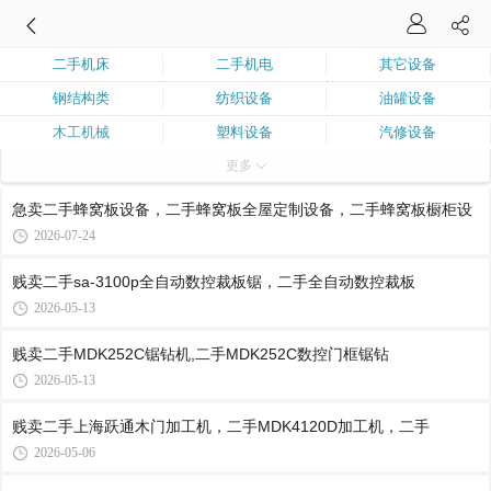
二手机床
二手机电
其它设备
钢结构类
纺织设备
油罐设备
木工机械
塑料设备
汽修设备
更多
建筑机械
橡胶设备
制冷设备
二手汽车
二手锅炉
印刷设备
急卖二手蜂窝板设备，二手蜂窝板全屋定制设备，二手蜂窝板橱柜设
二手行吊
化工设备
2026-07-24
贱卖二手sa-3100p全自动数控裁板锯，二手全自动数控裁板
2026-05-13
贱卖二手MDK252C锯钻机,二手MDK252C数控门框锯钻
2026-05-13
贱卖二手上海跃通木门加工机，二手MDK4120D加工机，二手
2026-05-06